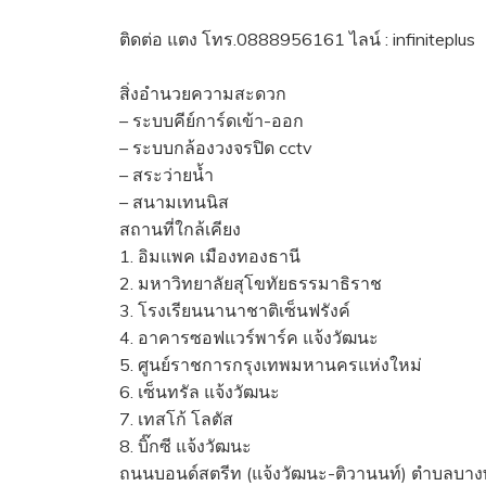
ติดต่อ แตง โทร.0888956161 ไลน์ : infiniteplus
สิ่งอำนวยความสะดวก
– ระบบคีย์การ์ดเข้า-ออก
– ระบบกล้องวงจรปิด cctv
– สระว่ายน้ำ
– สนามเทนนิส
สถานที่ใกล้เคียง
1. อิมแพค เมืองทองธานี
2. มหาวิทยาลัยสุโขทัยธรรมาธิราช
3. โรงเรียนนานาชาติเซ็นฟรังค์
4. อาคารซอฟแวร์พาร์ค แจ้งวัฒนะ
5. ศูนย์ราชการกรุงเทพมหานครแห่งใหม่
6. เซ็นทรัล แจ้งวัฒนะ
7. เทสโก้ โลตัส
8. บิ๊กซี แจ้งวัฒนะ
ถนนบอนด์สตรีท (แจ้งวัฒนะ-ติวานนท์) ตำบลบางพ